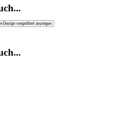
ch...
n-Design vergrößert anzeigen
ch...