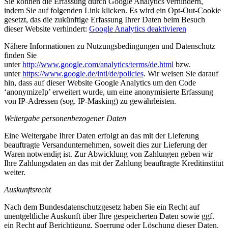
Sie können die Erfassung durch Google Analytics verhindern,
indem Sie auf folgenden Link klicken. Es wird ein Opt-Out-Cookie
gesetzt, das die zukünftige Erfassung Ihrer Daten beim Besuch
dieser Website verhindert:
Google Analytics deaktivieren
Nähere Informationen zu Nutzungsbedingungen und Datenschutz
finden Sie
unter
http://www.google.com/analytics/terms/de.html
bzw.
unter
https://www.google.de/intl/de/policies
. Wir weisen Sie darauf
hin, dass auf dieser Website Google Analytics um den Code
‘anonymizeIp’ erweitert wurde, um eine anonymisierte Erfassung
von IP-Adressen (sog. IP-Masking) zu gewährleisten.
Weitergabe personenbezogener Daten
Eine Weitergabe Ihrer Daten erfolgt an das mit der Lieferung
beauftragte Versandunternehmen, soweit dies zur Lieferung der
Waren notwendig ist. Zur Abwicklung von Zahlungen geben wir
Ihre Zahlungsdaten an das mit der Zahlung beauftragte Kreditinstitut
weiter.
Auskunftsrecht
Nach dem Bundesdatenschutzgesetz haben Sie ein Recht auf
unentgeltliche Auskunft über Ihre gespeicherten Daten sowie ggf.
ein Recht auf Berichtigung, Sperrung oder Löschung dieser Daten.